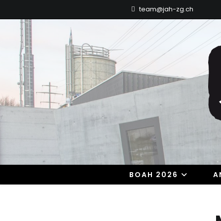
Zum
team@jah-zg.ch
Inhalt
springen
BOAH 2026
A