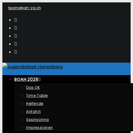
Zum
team@jah-zg.ch
Inhalt
springen
BOAH 2026
Das OK
Time Table
Helfende
Anfahrt
Sponsoring
Impressionen