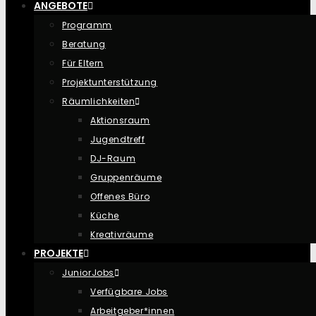
ANGEBOTE
Programm
Beratung
Für Eltern
Projektunterstützung
Räumlichkeiten
Aktionsraum
Jugendtreff
DJ-Raum
Gruppenräume
Offenes Büro
Küche
Kreativräume
PROJEKTE
JuniorJobs
Verfügbare Jobs
Arbeitgeber*innen